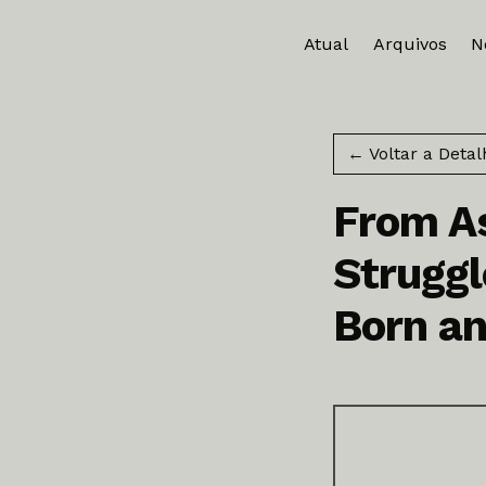
Atual
Arquivos
N
← Voltar a Detal
From As
Struggl
Born an