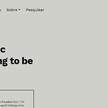
s
Sobre
Pesquisar
ic
ng to be