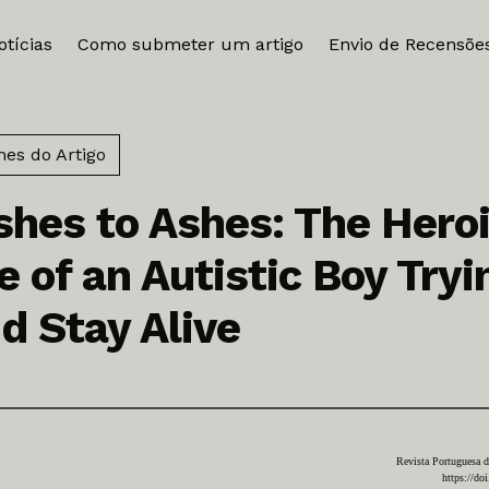
otícias
Como submeter um artigo
Envio de Recensõe
hes do Artigo
hes to Ashes: The Hero
e of an Autistic Boy Tryi
d Stay Alive