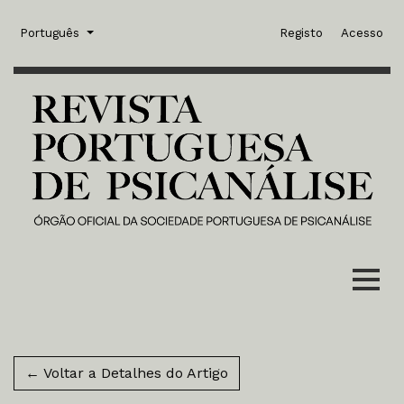
Saltar para menu de navegação principal
Saltar para conteúdo principal
Saltar para rodapé do site
Admin menu
Idioma
Português
Registo
Acesso
← Voltar a Detalhes do Artigo