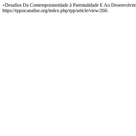
«Desafios Da Contemporaneidade à Parentalidade E Ao Desenvolvime
https://rppsicanalise.org/index.php/rpp/article/view/260.