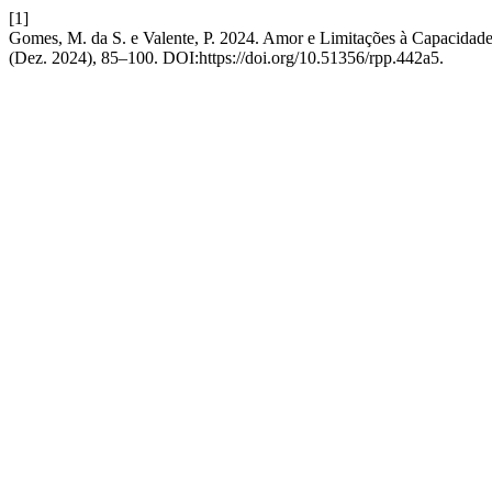
[1]
Gomes, M. da S. e Valente, P. 2024. Amor e Limitações à Capacidad
(Dez. 2024), 85–100. DOI:https://doi.org/10.51356/rpp.442a5.